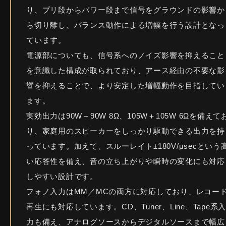
り、プリ段からパワー段まで信号をグラウンドの影響か
ら切り離し、バランス動作による増幅を行う設計となっ
ています。
電源部についても、信号系へのノイズ影響を抑えること
を意識した構成が取られており、アース経由の不要な影
響を抑えることで、より安定した増幅動作を目指してい
ます。
実効出力は90W＋90W 8Ω、105W＋105W 6Ωを備えて
り、家庭用のスピーカーをしっかり駆動できる出力を持
っています。加えて、スルーレイト±180V/μsecという
い応答性を備え、音の立ち上がりや瞬時の変化にも対応
しやすい設計です。
フォノ入力はMM／MCの両方に対応しており、レコー
再生にも対応しています。CD、Tuner、Line、Tape系入
力も備え、アナログソースからデジタルソースまで幅広