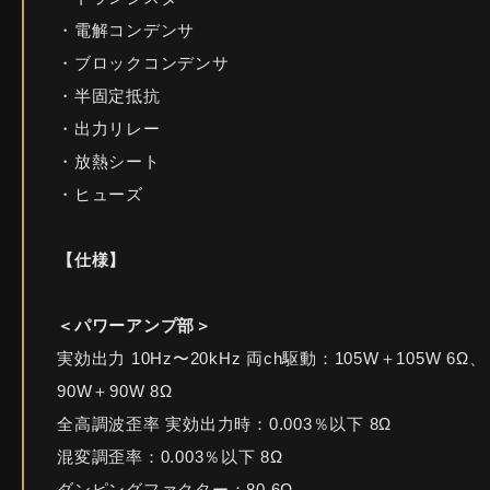
・電解コンデンサ
・ブロックコンデンサ
・半固定抵抗
・出力リレー
・放熱シート
・ヒューズ
【仕様】
＜パワーアンプ部＞
実効出力 10Hz〜20kHz 両ch駆動：105W＋105W 6Ω、
90W＋90W 8Ω
全高調波歪率 実効出力時：0.003％以下 8Ω
混変調歪率：0.003％以下 8Ω
ダンピングファクター：80 6Ω