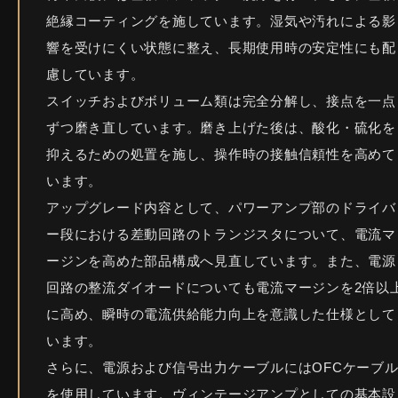
絶縁コーティングを施しています。湿気や汚れによる影
響を受けにくい状態に整え、長期使用時の安定性にも配
慮しています。
スイッチおよびボリューム類は完全分解し、接点を一点
ずつ磨き直しています。磨き上げた後は、酸化・硫化を
抑えるための処置を施し、操作時の接触信頼性を高めて
います。
アップグレード内容として、パワーアンプ部のドライバ
ー段における差動回路のトランジスタについて、電流マ
ージンを高めた部品構成へ見直しています。また、電源
回路の整流ダイオードについても電流マージンを2倍以
に高め、瞬時の電流供給能力向上を意識した仕様として
います。
さらに、電源および信号出力ケーブルにはOFCケーブ
を使用しています。ヴィンテージアンプとしての基本設