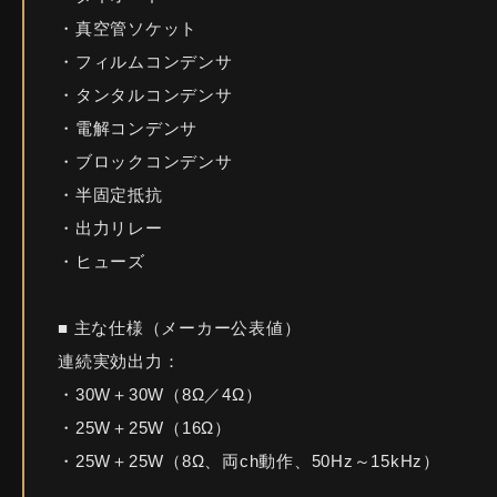
・真空管ソケット
・フィルムコンデンサ
・タンタルコンデンサ
・電解コンデンサ
・ブロックコンデンサ
・半固定抵抗
・出力リレー
・ヒューズ
■ 主な仕様（メーカー公表値）
連続実効出力：
・30W＋30W（8Ω／4Ω）
・25W＋25W（16Ω）
・25W＋25W（8Ω、両ch動作、50Hz～15kHz）