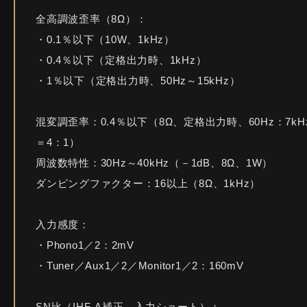
全高調波歪率（8Ω）：
・0.1％以下（10W、1kHz）
・0.4％以下（定格出力時、1kHz）
・1％以下（定格出力時、50Hz～15kHz）
混変調歪率：0.4％以下（8Ω、定格出力時、60Hz：7kH
＝4：1）
周波数特性：30Hz～40kHz（－1dB、8Ω、1W）
ダンピングファクター：16以上（8Ω、1kHz）
入力感度：
・Phono1／2：2mV
・Tuner／Aux1／2／Monitor1／2：160mV
SN比（IHF-A補正、入力ショート）：