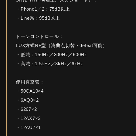
・Phono1／2：75dB以上
・Line系：95dB以上
トーンコントロール：
LUX方式NF型（湾曲点切替・defeat可能）
・低域：150Hz／300Hz／600Hz
・高域：1.5kHz／3kHz／6kHz
使用真空管：
・50CA10×4
・6AQ8×2
・6267×2
・12AX7×3
・12AU7×1